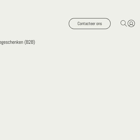
Contacteer ons
iegeschenken (B2B)