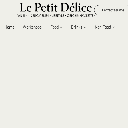
Contacteer ons
Home
Workshops
Food
Drinks
Non Food
Gi