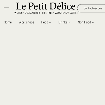
Contacteer ons
Home
Workshops
Food
Drinks
Non Food
Gi