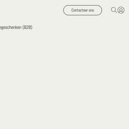
Contacteer ons
iegeschenken (B2B)