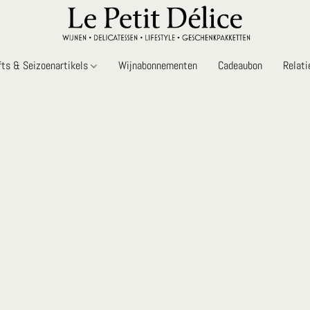
fts & Seizoenartikels
Wijnabonnementen
Cadeaubon
Relat