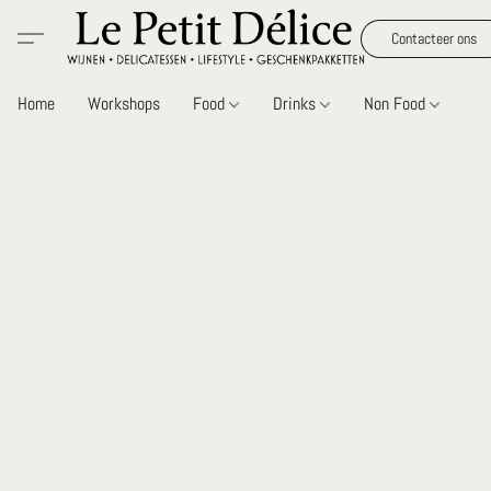
Contacteer ons
Home
Workshops
Food
Drinks
Non Food
Gi