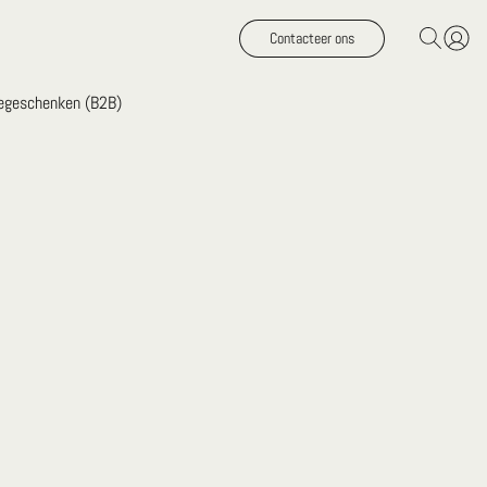
Contacteer ons
iegeschenken (B2B)