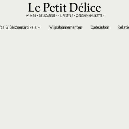
fts & Seizoenartikels
Wijnabonnementen
Cadeaubon
Relat