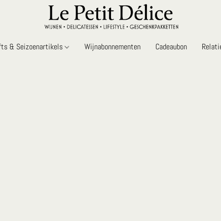
fts & Seizoenartikels
Wijnabonnementen
Cadeaubon
Relat