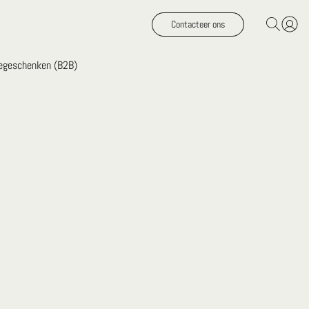
Contacteer ons
iegeschenken (B2B)