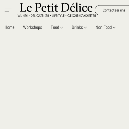
Contacteer ons
Home
Workshops
Food
Drinks
Non Food
Gi