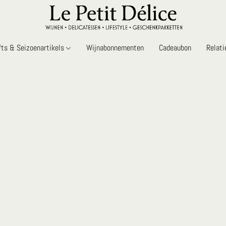
fts & Seizoenartikels
Wijnabonnementen
Cadeaubon
Relat