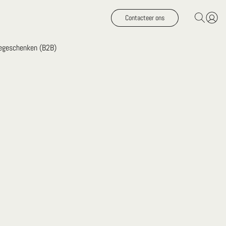
Contacteer ons
iegeschenken (B2B)