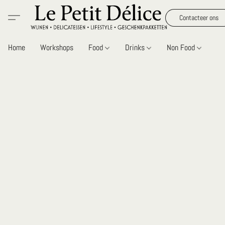
Contacteer ons
Home
Workshops
Food
Drinks
Non Food
Gi