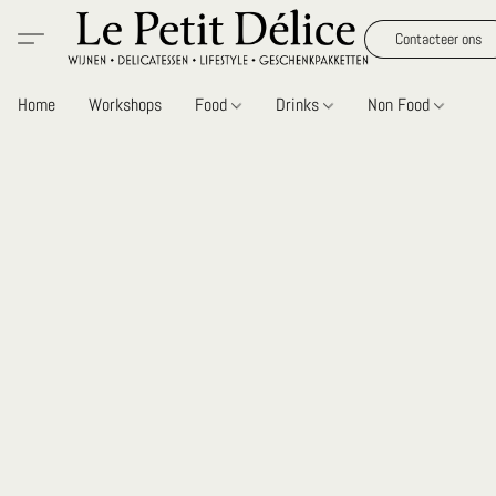
Contacteer ons
Home
Workshops
Food
Drinks
Non Food
Gi