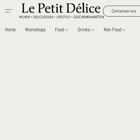
Contacteer ons
Home
Workshops
Food
Drinks
Non Food
Gi