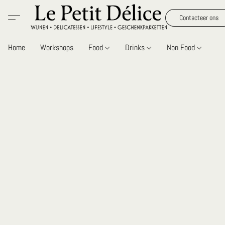
Contacteer ons
Home
Workshops
Food
Drinks
Non Food
Gi