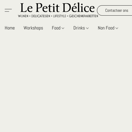
Contacteer ons
Home
Workshops
Food
Drinks
Non Food
Gi