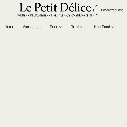
Contacteer ons
Home
Workshops
Food
Drinks
Non Food
Gi