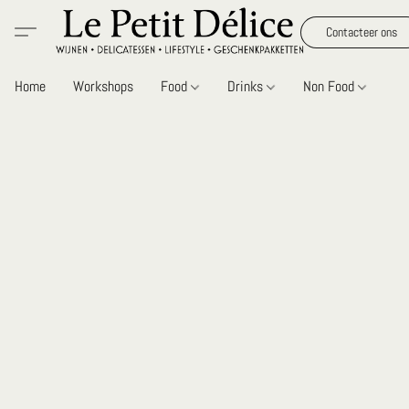
Contacteer ons
Home
Workshops
Food
Drinks
Non Food
Gi