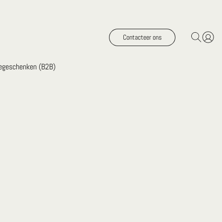
Contacteer ons
iegeschenken (B2B)