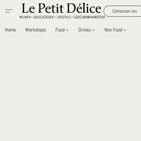
Contacteer ons
Home
Workshops
Food
Drinks
Non Food
Gi