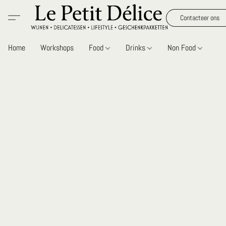
Contacteer ons
Home
Workshops
Food
Drinks
Non Food
Gi