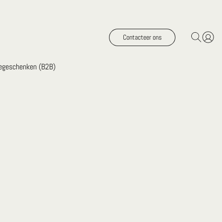
Contacteer ons
iegeschenken (B2B)