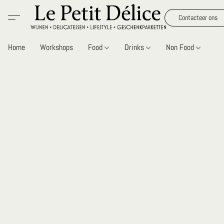
Contacteer ons
Home
Workshops
Food
Drinks
Non Food
Gi