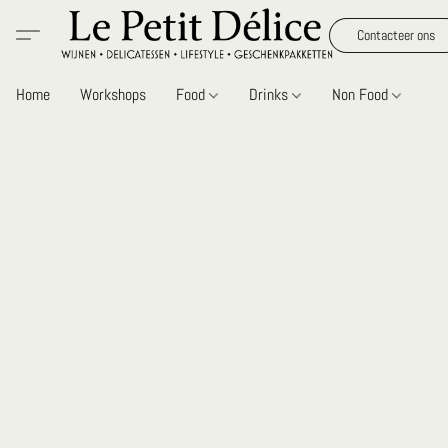
Contacteer ons
Home
Workshops
Food
Drinks
Non Food
Gi