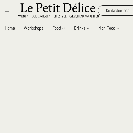
Contacteer ons
Home
Workshops
Food
Drinks
Non Food
Gi