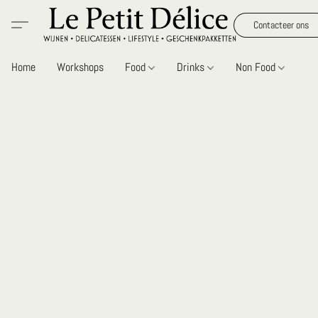
Contacteer ons
Home
Workshops
Food
Drinks
Non Food
Gi