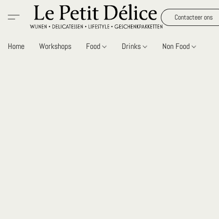
Contacteer ons
Home
Workshops
Food
Drinks
Non Food
Gi