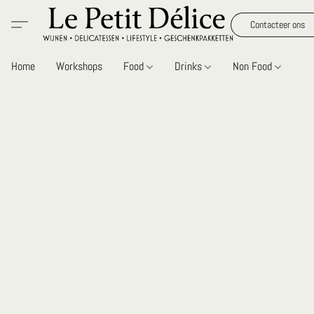
Contacteer ons
Home
Workshops
Food
Drinks
Non Food
Gi