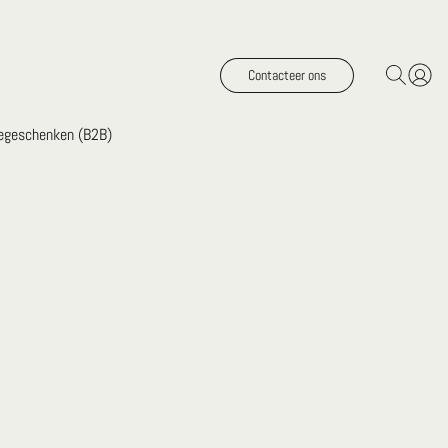
Contacteer ons
iegeschenken (B2B)