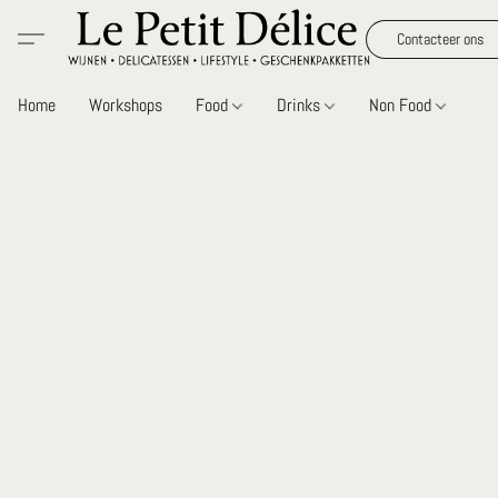
Contacteer ons
Home
Workshops
Food
Drinks
Non Food
Gi