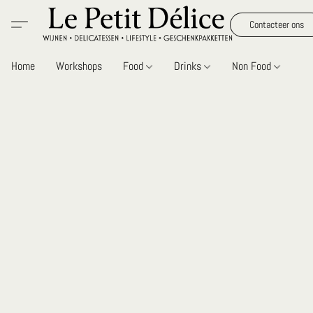
Contacteer ons
Home
Workshops
Food
Drinks
Non Food
Gi