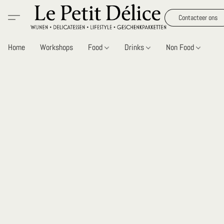
Contacteer ons
Home
Workshops
Food
Drinks
Non Food
Gi