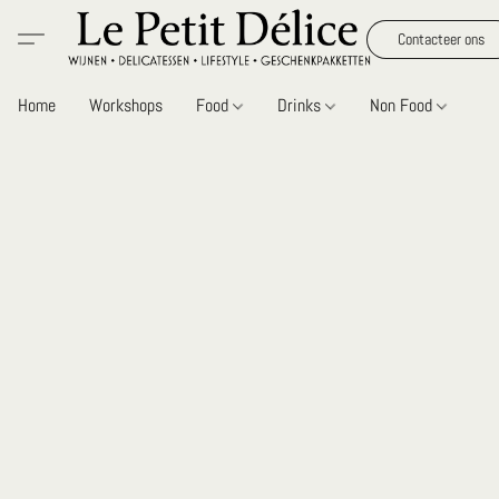
Contacteer ons
Home
Workshops
Food
Drinks
Non Food
Gi