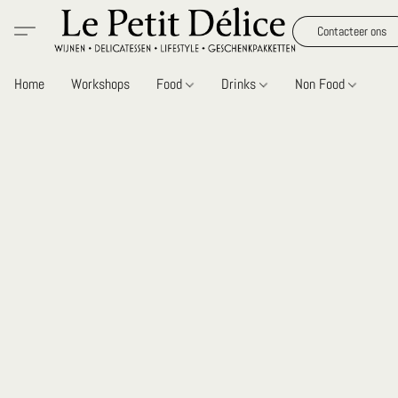
Contacteer ons
Home
Workshops
Food
Drinks
Non Food
Gi