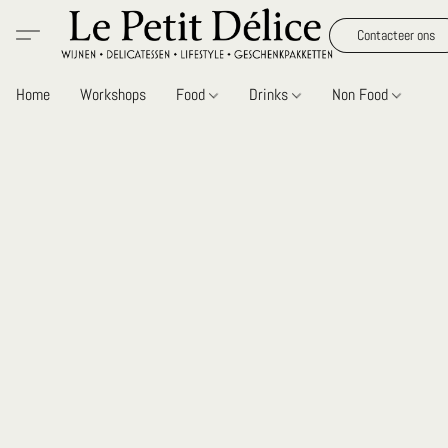
Contacteer ons
Home
Workshops
Food
Drinks
Non Food
Gi