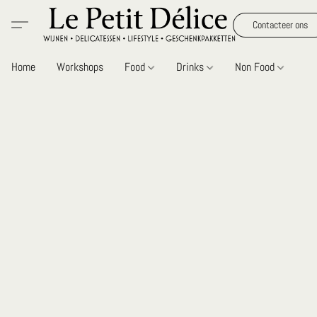
Contacteer ons
Home
Workshops
Food
Drinks
Non Food
Gi