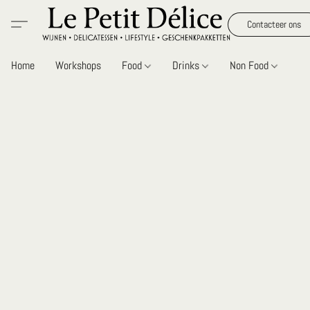
Contacteer ons
Home
Workshops
Food
Drinks
Non Food
Gi