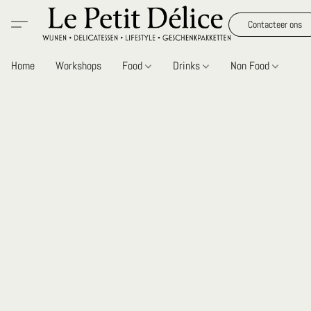
Contacteer ons
Home
Workshops
Food
Drinks
Non Food
Gi