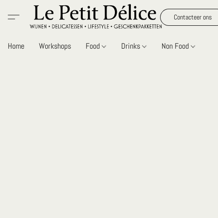
Contacteer ons
Home
Workshops
Food
Drinks
Non Food
Gi