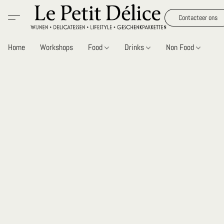
Contacteer ons
Home
Workshops
Food
Drinks
Non Food
Gi