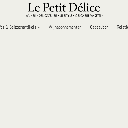
fts & Seizoenartikels
Wijnabonnementen
Cadeaubon
Relat