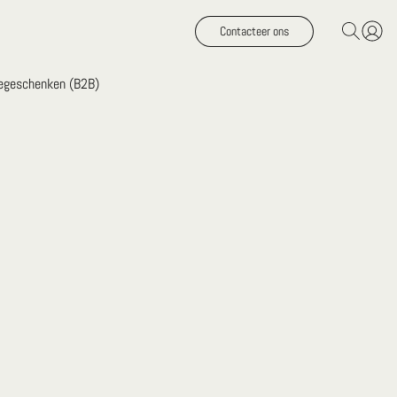
Contacteer ons
iegeschenken (B2B)