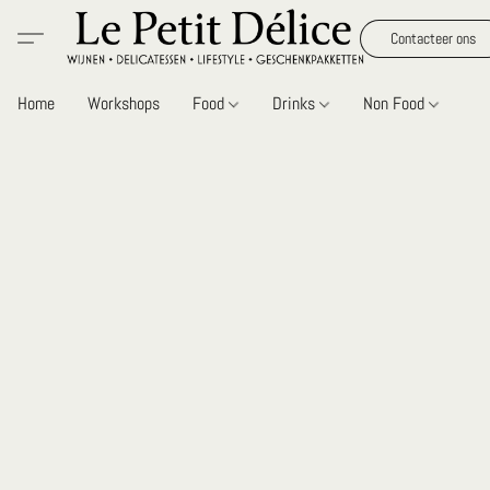
Contacteer ons
Home
Workshops
Food
Drinks
Non Food
Gi