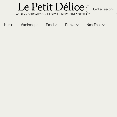
Contacteer ons
Home
Workshops
Food
Drinks
Non Food
Gi