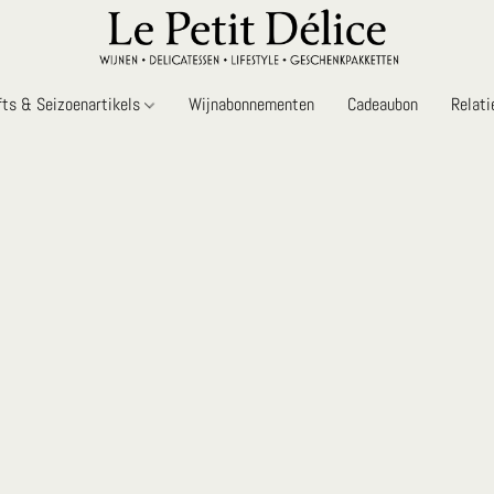
fts & Seizoenartikels
Wijnabonnementen
Cadeaubon
Relat