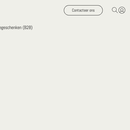
Contacteer ons
iegeschenken (B2B)