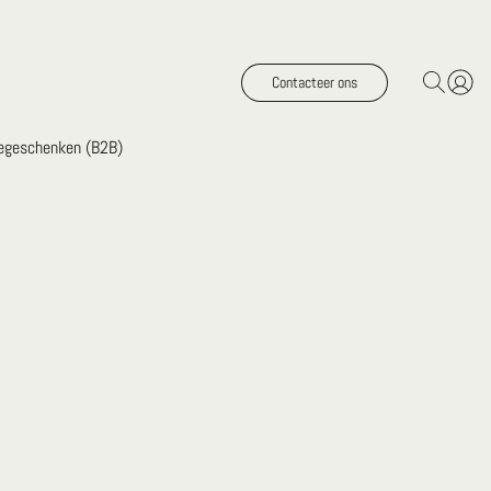
Contacteer ons
iegeschenken (B2B)