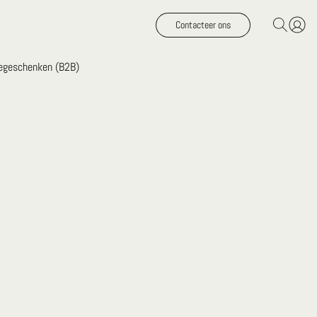
Contacteer ons
iegeschenken (B2B)