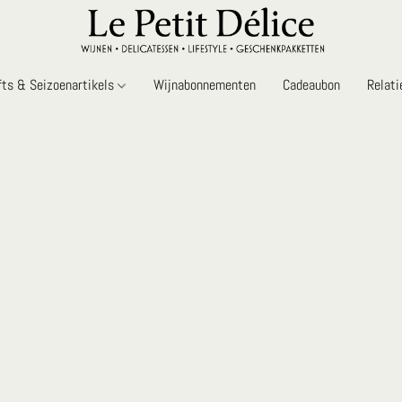
fts & Seizoenartikels
Wijnabonnementen
Cadeaubon
Relat