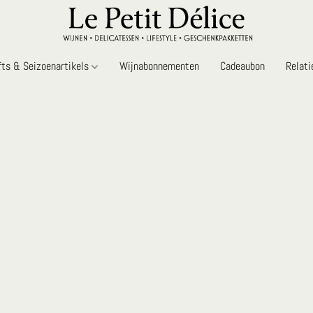
fts & Seizoenartikels
Wijnabonnementen
Cadeaubon
Relat