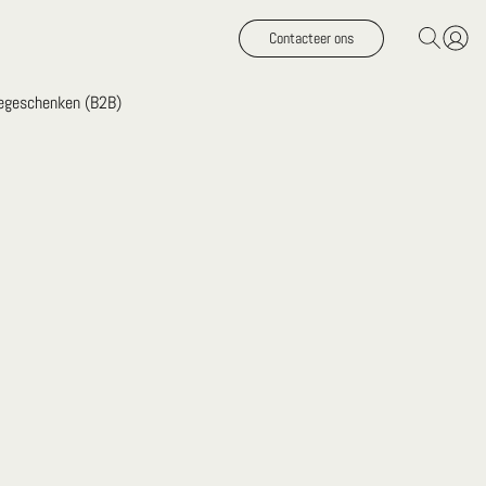
Contacteer ons
iegeschenken (B2B)