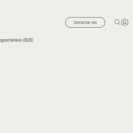
Contacteer ons
iegeschenken (B2B)