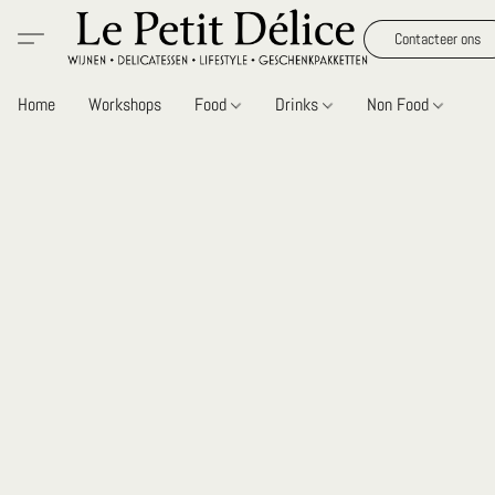
Contacteer ons
Home
Workshops
Food
Drinks
Non Food
Gi