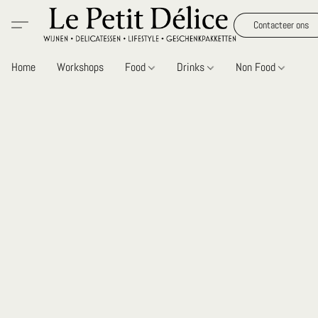
Contacteer ons
Home
Workshops
Food
Drinks
Non Food
Gi