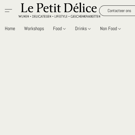
Contacteer ons
Home
Workshops
Food
Drinks
Non Food
Gi