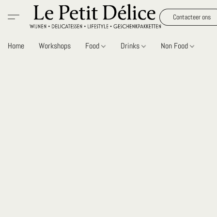
Contacteer ons
Home
Workshops
Food
Drinks
Non Food
Gi